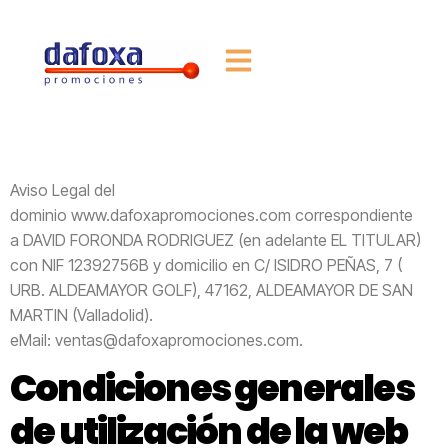
Aviso Legal del
dominio
www.dafoxapromociones.com
correspondiente
a
DAVID FORONDA RODRIGUEZ
(en adelante EL TITULAR)
con
NIF
12392756B
y domicilio en
C/ ISIDRO PEÑAS, 7 (
URB. ALDEAMAYOR GOLF)
,
47162
,
ALDEAMAYOR DE SAN
MARTIN
(
Valladolid
).
eMail:
ventas@dafoxapromociones.com
.
Condiciones generales
de utilización de la web