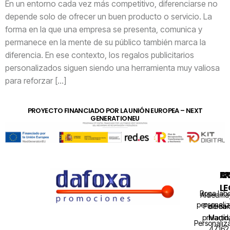
En un entorno cada vez más competitivo, diferenciarse no
depende solo de ofrecer un buen producto o servicio. La
forma en la que una empresa se presenta, comunica y
permanece en la mente de su público también marca la
diferencia. En ese contexto, los regalos publicitarios
personalizados siguen siendo una herramienta muy valiosa
para reforzar […]
PROYECTO FINANCIADO POR LA UNIÓN EUROPEA – NEXT
GENERATIONEU
A
P
C
LE
Ropa labo
Aldeama
personali
Política
de Sa
privaci
Martín
Personaliz
47162