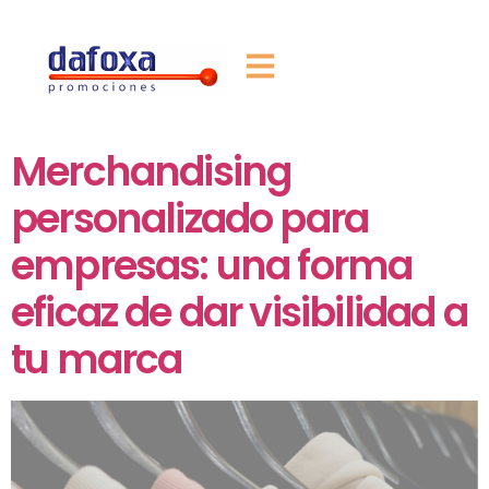
Merchandising
personalizado para
empresas: una forma
eficaz de dar visibilidad a
tu marca