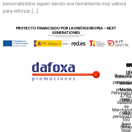
personalizados siguen siendo una herramienta muy valiosa
para reforzar […]
PROYECTO FINANCIADO POR LA UNIÓN EUROPEA – NEXT
GENERATIONEU
A
P
C
LE
Ropa labo
Aldeama
personali
Política
de Sa
privaci
Martín
Personaliz
47162
textil
Polític
Valladol
de
Merchandi
cookie
983
personali
550
Aviso
872
Bolsas
legal