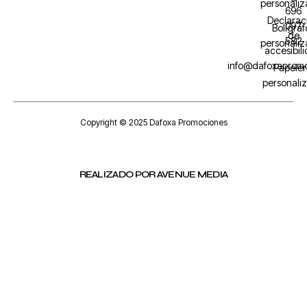
personali
696
Declarac
097
Bolígraf
de
582
personali
accesibil
info@dafoxaprom
Papeler
personali
Copyright © 2025 Dafoxa Promociones
REALIZADO POR AVENUE MEDIA